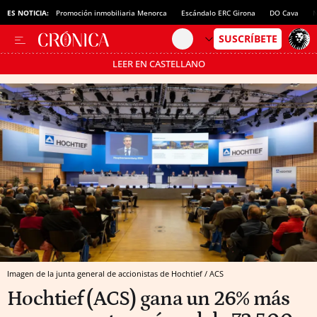
ES NOTICIA:
Promoción inmobiliaria Menorca
Escándalo ERC Girona
DO Cava
N
LEER EN CASTELLANO
Pásate al MODO AHORRO
Imagen de la junta general de accionistas de Hochtief / ACS
Hochtief (ACS) gana un 26% más