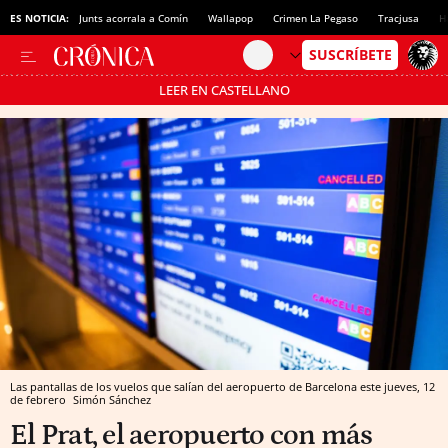
ES NOTICIA:
Junts acorrala a Comín
Wallapop
Crimen La Pegaso
Tracjusa
H
LEER EN CASTELLANO
Pásate al MODO AHORRO
Las pantallas de los vuelos que salían del aeropuerto de Barcelona este jueves, 12
de febrero
Simón Sánchez
El Prat, el aeropuerto con más