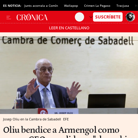
ES NOTICIA:
Junts acorrala a Comín
Wallapop
Crimen La Pegaso
Tracjusa
H
LEER EN CASTELLANO
Pásate al MODO AHORRO
Josep Oliu en la Cambra de Sabadell
EFE
Oliu bendice a Armengol como