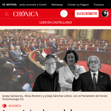
ES NOTICIA:
Junts acorrala a Comín
Wallapop
Crimen La Pegaso
Tracjusa
H
LEER EN CASTELLANO
Pásate al MODO AHORRO
Josep Santacreu, Alícia Romero y Josep Sánchez Llibre, con el Parlament de fondo
Fotomontaje CG
BUSINESS