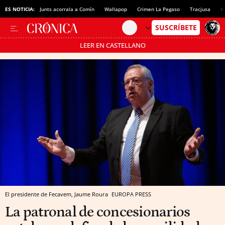
ES NOTICIA:
Junts acorrala a Comín
Wallapop
Crimen La Pegaso
Tracjusa
H
LEER EN CASTELLANO
Pásate al MODO AHORRO
El presidente de Fecavem, Jaume Roura
EUROPA PRESS
La patronal de concesionarios