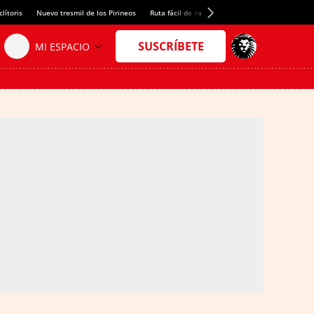
lítoris
Nuevo tresmil de los Pirineos
Ruta fácil de montaña
El arroz más meloso