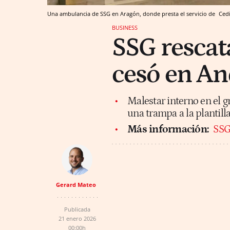
Una ambulancia de SSG en Aragón, donde presta el servicio de
Ced
BUSINESS
SSG rescata
cesó en An
Malestar interno en el g
una trampa a la plantill
Más información:
SSG
Gerard Mateo
Publicada
21 enero 2026
00:00h