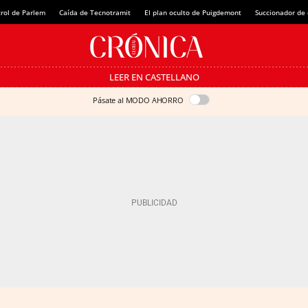
rol de Parlem
Caída de Tecnotramit
El plan oculto de Puigdemont
Succionador de c
LEER EN CASTELLANO
Pásate al MODO AHORRO