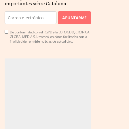
importantes sobre Cataluña
APUNTARME
De conformidad con el RGPD y la LOPDGDD, CRÓNICA
GLOBALMEDIA S.L. tratará los datos facilitados con la
finalidad de remitirle noticias de actualidad.