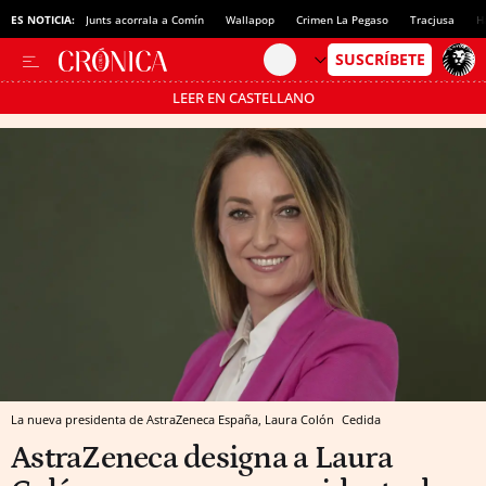
ES NOTICIA:
Junts acorrala a Comín
Wallapop
Crimen La Pegaso
Tracjusa
H
LEER EN CASTELLANO
Pásate al MODO AHORRO
La nueva presidenta de AstraZeneca España, Laura Colón
Cedida
AstraZeneca designa a Laura