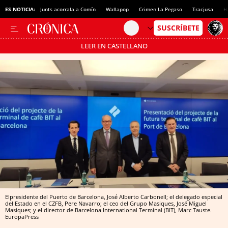
ES NOTICIA:
Junts acorrala a Comín
Wallapop
Crimen La Pegaso
Tracjusa
H
LEER EN CASTELLANO
Pásate al MODO AHORRO
Elpresidente del Puerto de Barcelona, José Alberto Carbonell; el delegado especial
del Estado en el CZFB, Pere Navarro; el ceo del Grupo Masiques, José Miguel
Masiques; y el director de Barcelona International Terminal (BIT), Marc Tauste.
EuropaPress