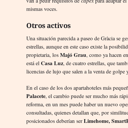
van a pedir requisitos de
capex
para adaptar el 
mismas voces.
Otros activos
Una situación parecida a paseo de Gràcia se ge
estrellas, aunque en este caso existe la posibil
Majó Grau
propietaria, los
, como ya hacen en 
Casa Luz
está el
, de cuatro estrellas, que tam
licencias de lujo que salen a la venta de golpe
En el caso de los dos apartahoteles más pequeñ
Palacete
, el cambio puede ser mucho más rápi
reforma, en un mes puede haber un nuevo opera
consultadas, quienes detallan que, por similit
Limehome, SmartR
posicionados deberían ser