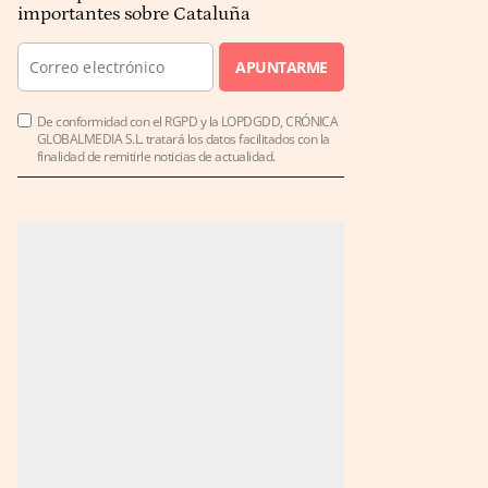
importantes sobre Cataluña
APUNTARME
De conformidad con el RGPD y la LOPDGDD, CRÓNICA
GLOBALMEDIA S.L. tratará los datos facilitados con la
finalidad de remitirle noticias de actualidad.