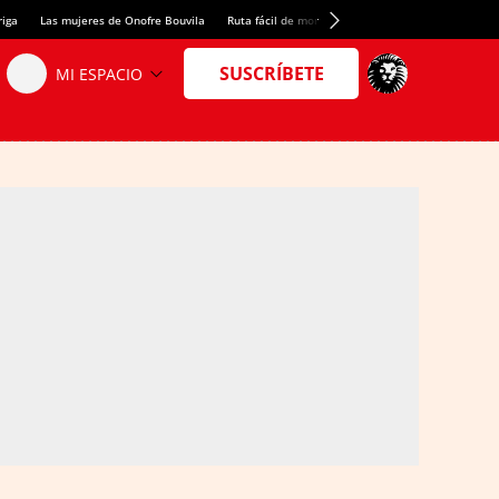
riga
Las mujeres de Onofre Bouvila
Ruta fácil de montaña
Nuevo tresmil de los Pir