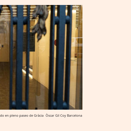
rado en pleno paseo de Gràcia
Òscar Gil Coy
Barcelona