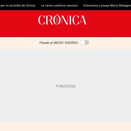
 por la alcaldía de Girona
La secta satánica neonazi
Entrevista a Josep Maria Malagar
Pásate al MODO AHORRO