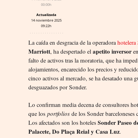
00:00h
Actualizada
14 noviembre 2025
09:22h
La caída en desgracia de la operadora
hotelera
Marriott
apetito inversor
, ha despertado el
en
falto de activos tras la moratoria, que ha impe
alojamientos, encarecido los precios y reducido
cinco activos al mercado, se ha desatado una gu
desguazados por Sonder.
Lo confirman media decena de consultores hote
que los
portfolios
de los Sonder barceloneses c
Sonder Paseo de
Los afectados son los hoteles
Palacete, Do Plaça Reial y Casa
Luz
.