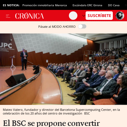
ES NOTICIA:
Promoción inmobiliaria Menorca
Escándalo ERC Girona
DO Cava
N
Pásate al MODO AHORRO
Mateo Valero, fundador y director del Barcelona Supercomputing Center, en la
celebración de los 20 años del centro de investigación
BSC
El BSC se propone convertir