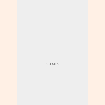
GOBIERNO
CIENCIA
INVESTIGACIÓN
JAUME COLLBONI
INTELIGENCIA ARTIFICIAL
NÚRIA MONTSERRAT