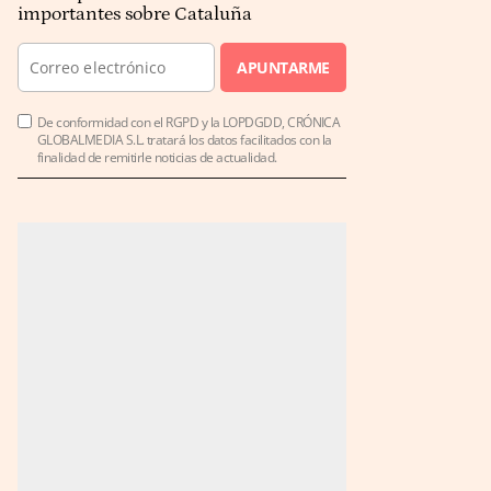
importantes sobre Cataluña
APUNTARME
De conformidad con el RGPD y la LOPDGDD, CRÓNICA
GLOBALMEDIA S.L. tratará los datos facilitados con la
finalidad de remitirle noticias de actualidad.