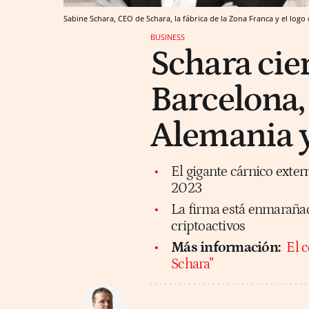
Sabine Schara, CEO de Schara, la fábrica de la Zona Franca y el logo 
BUSINESS
Schara cie
Barcelona, 
Alemania y
El gigante cárnico exter
2023
La firma está enmarañad
criptoactivos
Más información:
El c
Schara"