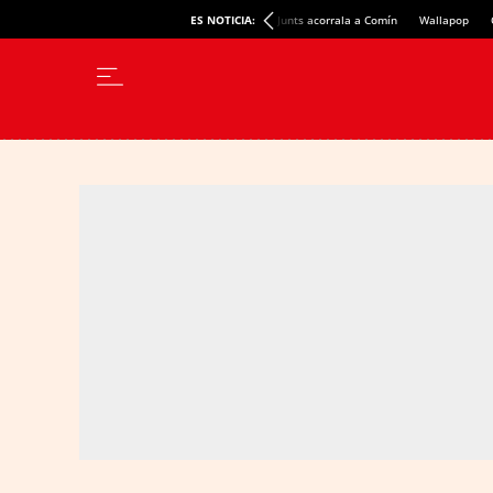
ES NOTICIA:
Junts acorrala a Comín
Wallapop