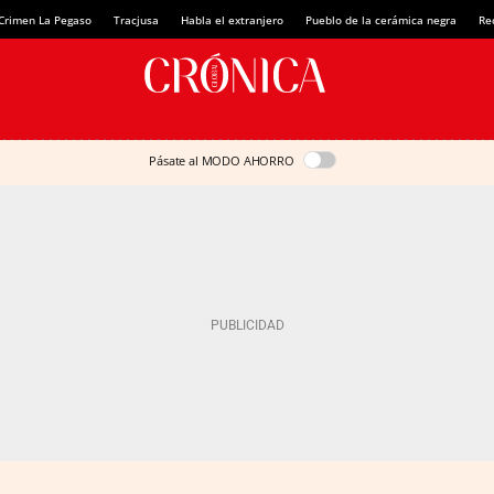
Crimen La Pegaso
Tracjusa
Habla el extranjero
Pueblo de la cerámica negra
Re
Pásate al MODO AHORRO