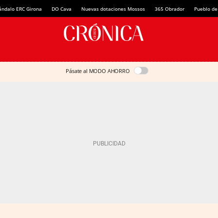
ándalo ERC Girona
DO Cava
Nuevas dotaciones Mossos
365 Obrador
Pueblo de
Pásate al MODO AHORRO