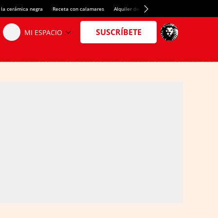
 la cerámica negra
Receta con calamares
Alquiler de habitaciones en España
Créd