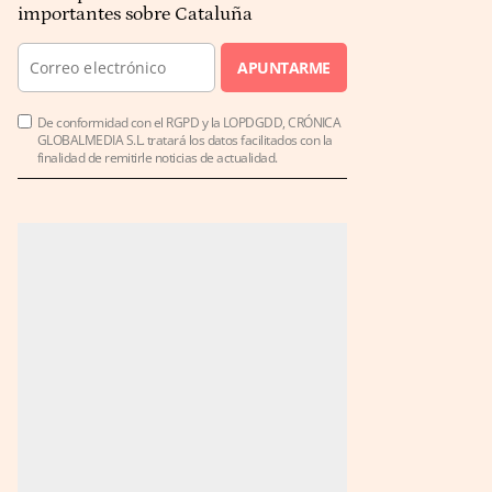
importantes sobre Cataluña
APUNTARME
De conformidad con el RGPD y la LOPDGDD, CRÓNICA
GLOBALMEDIA S.L. tratará los datos facilitados con la
finalidad de remitirle noticias de actualidad.