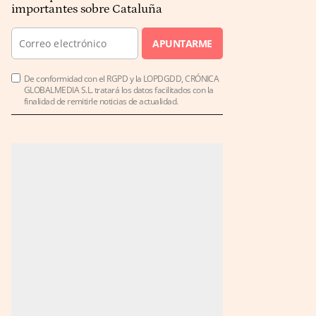
importantes sobre Cataluña
APUNTARME
De conformidad con el RGPD y la LOPDGDD, CRÓNICA
GLOBALMEDIA S.L. tratará los datos facilitados con la
finalidad de remitirle noticias de actualidad.