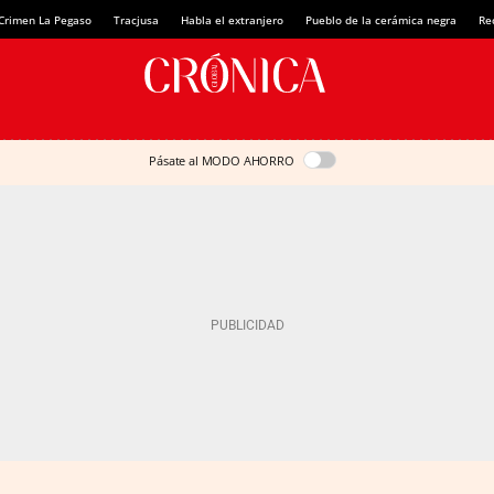
Crimen La Pegaso
Tracjusa
Habla el extranjero
Pueblo de la cerámica negra
Re
Pásate al MODO AHORRO