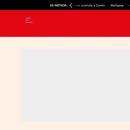
ES NOTICIA:
Junts acorrala a Comín
Wallapop