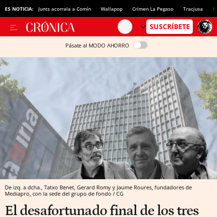
ES NOTICIA:
Junts acorrala a Comín
Wallapop
Crimen La Pegaso
Tracjusa
H
Pásate al MODO AHORRO
De izq. a dcha., Tatxo Benet, Gerard Romy y Jaume Roures, fundadores de
Mediapro, con la sede del grupo de fondo / CG
El desafortunado final de los tres