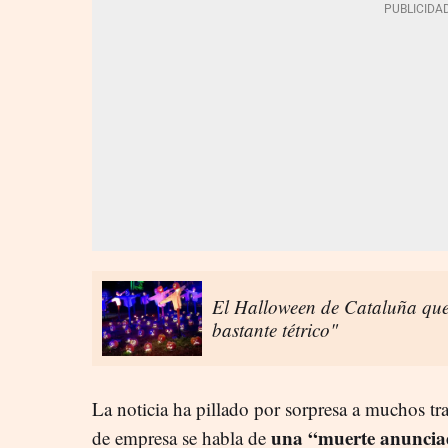
El Halloween de Cataluña que
bastante tétrico"
La noticia ha pillado por sorpresa a muchos tr
una “muerte anunci
de empresa se habla de