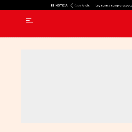
ES NOTICIA:
Caso Andic
Ley contra compra especu