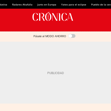
lativa
Radares Altafulla
Junts en Europa
Yates para el eclipse
Pueblo de la ce
Pásate al MODO AHORRO