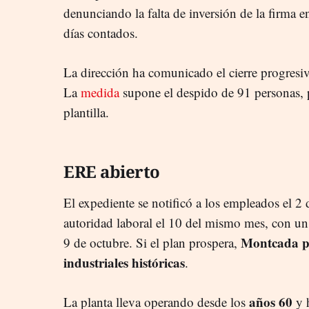
denunciando la falta de inversión de la firma e
días contados.
La dirección ha comunicado el cierre progresi
La
medida
supone el despido de 91 personas, p
plantilla.
ERE abierto
El expediente se notificó a los empleados el 2 
autoridad laboral el 10 del mismo mes, con un 
Montcada pe
9 de octubre. Si el plan prospera,
industriales históricas
.
años 60
La planta lleva operando desde los
y h