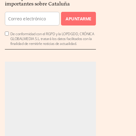
importantes sobre Cataluña
APUNTARME
De conformidad con el RGPD y la LOPDGDD, CRÓNICA
GLOBALMEDIA S.L. tratará los datos facilitados con la
finalidad de remitirle noticias de actualidad.