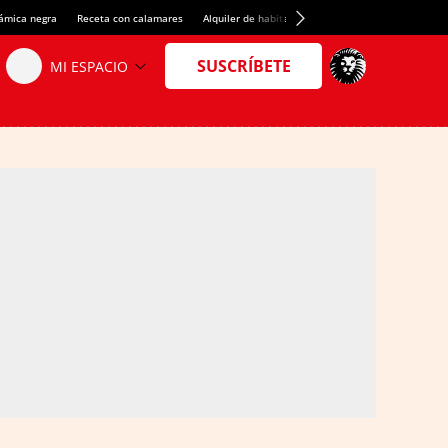
rámica negra
Receta con calamares
Alquiler de habitaciones en España
Crédito del