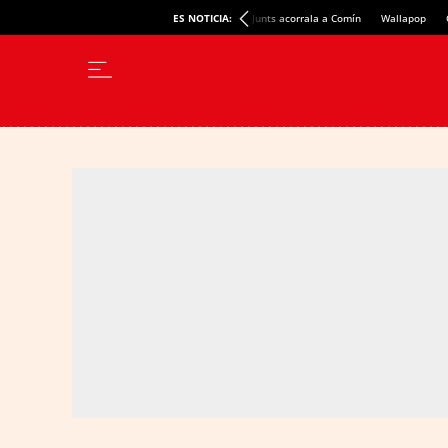
ES NOTICIA:
Junts acorrala a Comín
Wallapop