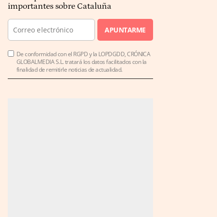
importantes sobre Cataluña
APUNTARME
De conformidad con el RGPD y la LOPDGDD, CRÓNICA
GLOBALMEDIA S.L. tratará los datos facilitados con la
finalidad de remitirle noticias de actualidad.