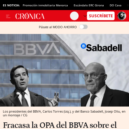
ES NOTICIA:
Promoción inmobiliaria Menorca
Escándalo ERC Girona
DO Cava
N
Pásate al MODO AHORRO
Los presidentes del BBVA, Carlos Torres (izq.), y del Banco Sabadell, Josep Oliu, en
un montaje / CG
Fracasa la OPA del BBVA sobre el