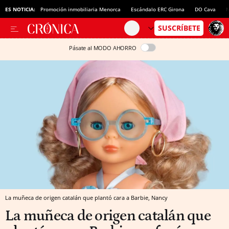
ES NOTICIA:
Promoción inmobiliaria Menorca
Escándalo ERC Girona
DO Cava
N
Pásate al MODO AHORRO
La muñeca de origen catalán que plantó cara a Barbie, Nancy
La muñeca de origen catalán que