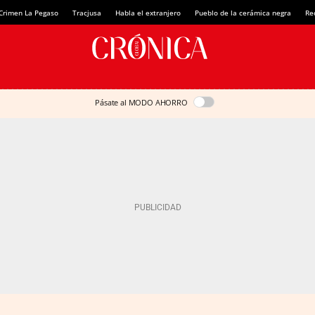
Crimen La Pegaso
Tracjusa
Habla el extranjero
Pueblo de la cerámica negra
Re
Pásate al MODO AHORRO