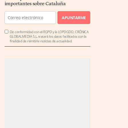
importantes sobre Cataluña
APUNTARME
De conformidad con el RGPD y la LOPDGDD, CRÓNICA
GLOBALMEDIA S.L. tratará los datos facilitados con la
finalidad de remitirle noticias de actualidad.