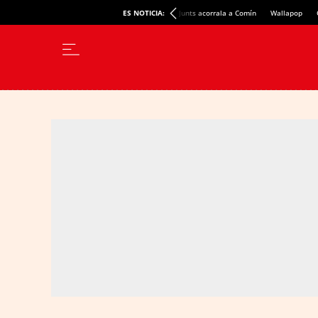
ES NOTICIA:
Junts acorrala a Comín
Wallapop