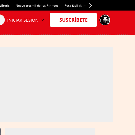
lítoris
Nuevo tresmil de los Pirineos
Ruta fácil de montaña
El arroz más meloso