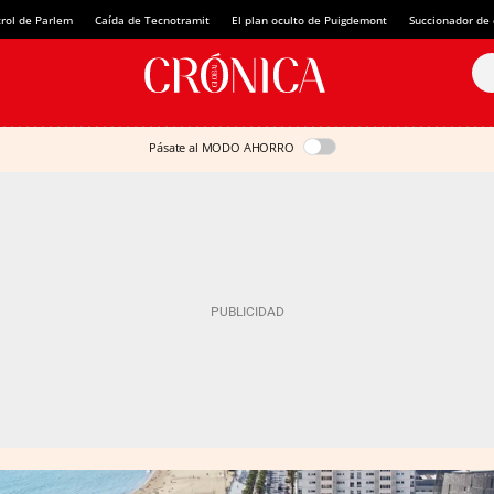
rol de Parlem
Caída de Tecnotramit
El plan oculto de Puigdemont
Succionador de c
Pásate al MODO AHORRO