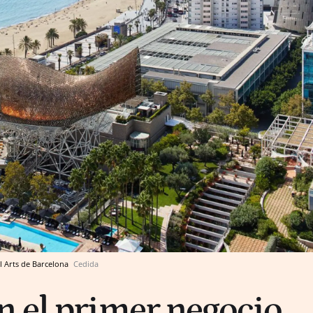
l Arts de Barcelona
Cedida
 el primer negocio