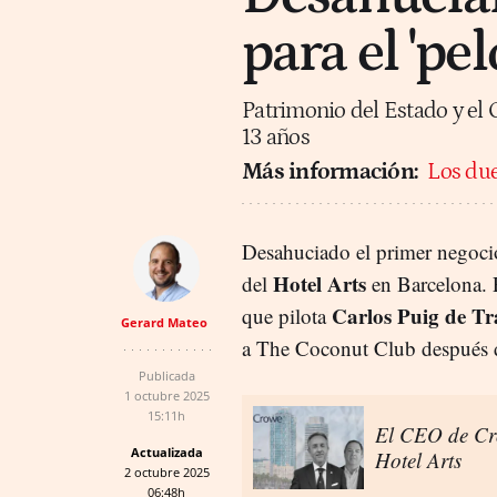
para el 'pe
Patrimonio del Estado y e
13 años
Más información:
Los due
Desahuciado el primer negocio
Hotel Arts
del
en Barcelona. 
Carlos Puig de Tr
que pilota
Gerard Mateo
a The Coconut Club después de
Publicada
1 octubre 2025
15:11h
El CEO de Crow
Actualizada
Hotel Arts
2 octubre 2025
06:48h