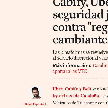
Cabify, Ube
seguridad 
contra "re
cambiantes
Las plataformas se revuelven
al servicio discrecional y la
Más información:
Cataluñ
apartar a las VTC
Uber, Cabify y Bolt
se revue
ley del taxi de Cataluña
.
Las
Vehículos de Transporte con 
David Expósito J.