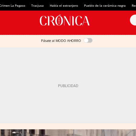
Crimen La Pegaso
Tracjusa
Habla el extranjero
Pueblo de la cerámica negra
Re
Pásate al MODO AHORRO