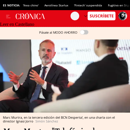
ES NOTICIA:
'Ikea chino'
Aerolínea Starlux
'Fintech' suspendida
Fugitivo en Sitg
Leer en Castellano
Pásate al MODO AHORRO
Marc Murtra, en la tercera edición del BCN Desperta!, en una charla con el
director Ignasi Jorro
Simón Sánchez