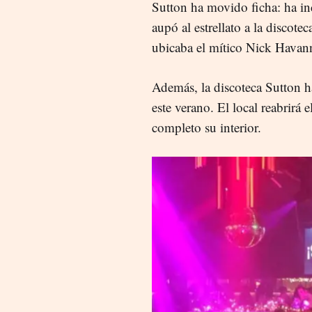
Sutton ha movido ficha: ha i
aupó al estrellato a la discote
ubicaba el mítico Nick Havan
Además, la discoteca Sutton h
este verano. El local reabrirá
completo su interior.