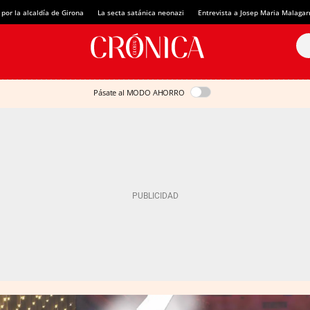
 por la alcaldía de Girona
La secta satánica neonazi
Entrevista a Josep Maria Malagar
Pásate al MODO AHORRO