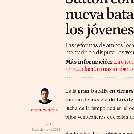
nueva batal
los jóvenes
Las reformas de ambos loca
mercado en disputa: los ve
Más información:
La disco
remodelación más ambicio
gran batalla en ciernes
Es la
Luz de
cambio de modelo de
lucha de la temporada en el oc
Albert Martínez
pijos veinteañeros que salen de
Publicada
15 septiembre 2025
Ambos locales se ubican a ape