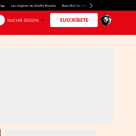
riga
Las mujeres de Onofre Bouvila
Ruta fácil de montaña
Nuevo tresmil de los Pir