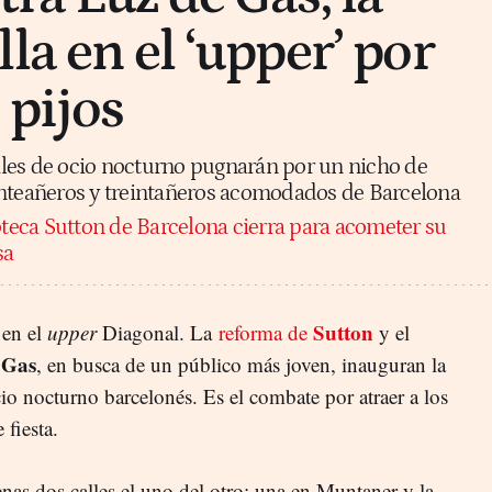
la en el ‘upper’ por
 pijos
les de ocio nocturno pugnarán por un nicho de
inteañeros y treintañeros acomodados de Barcelona
teca Sutton de Barcelona cierra para acometer su
sa
Sutton
en el
upper
Diagonal. La
reforma de
y el
 Gas
, en busca de un público más joven, inauguran la
io nocturno barcelonés. Es el combate por atraer a los
 fiesta.
nas dos calles el uno del otro: una en Muntaner y la