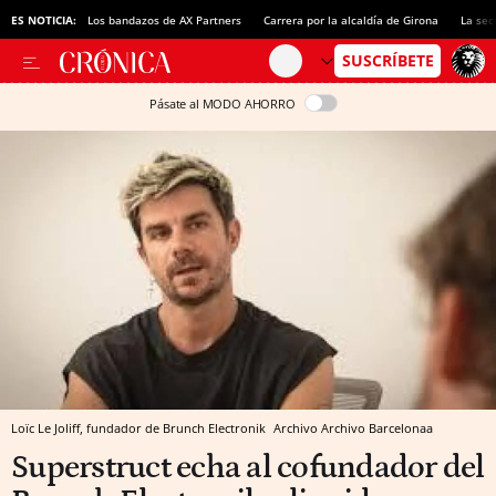
ES NOTICIA:
Los bandazos de AX Partners
Carrera por la alcaldía de Girona
La sec
Pásate al MODO AHORRO
Loïc Le Joliff, fundador de Brunch Electronik
Archivo
Archivo
Barcelonaa
Superstruct echa al cofundador del