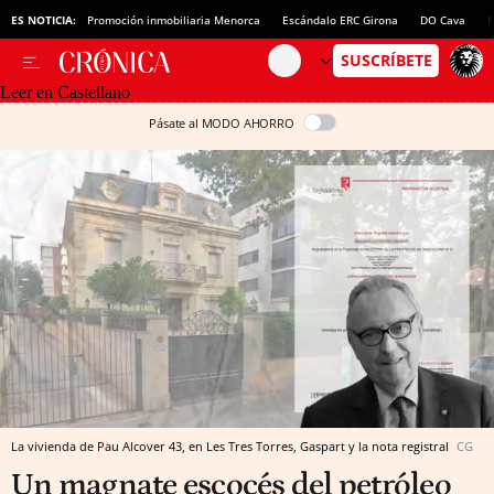
ES NOTICIA:
Promoción inmobiliaria Menorca
Escándalo ERC Girona
DO Cava
N
Leer en Castellano
Pásate al MODO AHORRO
La vivienda de Pau Alcover 43, en Les Tres Torres, Gaspart y la nota registral
CG
Un magnate escocés del petróleo