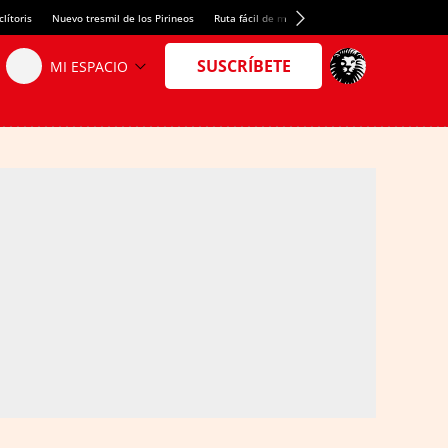
lítoris
Nuevo tresmil de los Pirineos
Ruta fácil de montaña
El arroz más meloso