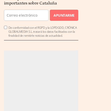
importantes sobre Cataluña
APUNTARME
De conformidad con el RGPD y la LOPDGDD, CRÓNICA
GLOBALMEDIA S.L. tratará los datos facilitados con la
finalidad de remitirle noticias de actualidad.