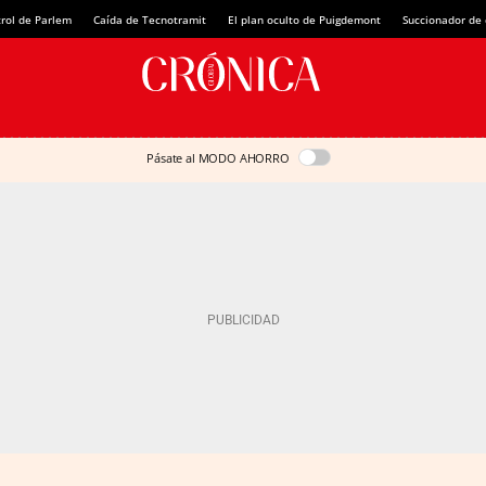
rol de Parlem
Caída de Tecnotramit
El plan oculto de Puigdemont
Succionador de c
Pásate al MODO AHORRO