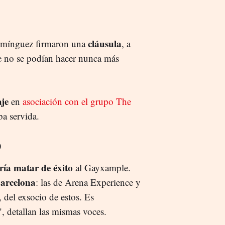
cláusula
Domínguez firmaron una
, a
re no se podían hacer nunca más
aje
en
asociación con el grupo The
ba servida.
o
ría matar de éxito
al Gayxample.
 Barcelona
: las de Arena Experience y
, del exsocio de estos. Es
", detallan las mismas voces.