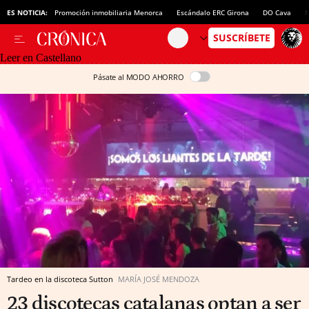
ES NOTICIA:
Promoción inmobiliaria Menorca
Escándalo ERC Girona
DO Cava
N
Leer en Castellano
Pásate al MODO AHORRO
Tardeo en la discoteca Sutton
MARÍA JOSÉ MENDOZA
23 discotecas catalanas optan a ser