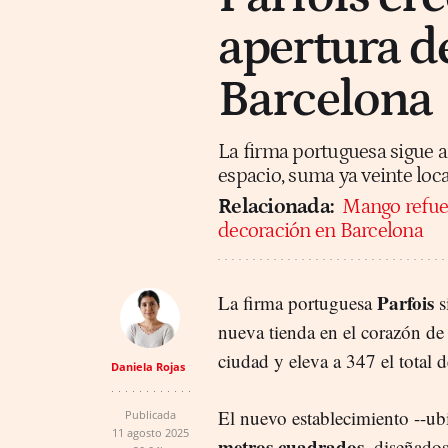
apertura d
Barcelona
La firma portuguesa sigue a
espacio, suma ya veinte loc
Relacionada:
Mango refuer
decoración en Barcelona
Parfois
La firma portuguesa
s
nueva tienda en el corazón de 
ciudad y eleva a 347 el total d
Daniela Rojas
El nuevo establecimiento --u
Publicada
11 agosto 2025
metros cuadrados
, diseñado