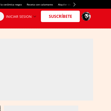
 la cerámica negra
Receta con calamares
Alquiler de habitaciones en España
Créd