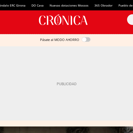
ándalo ERC Girona
DO Cava
Nuevas dotaciones Mossos
365 Obrador
Pueblo de
Pásate al MODO AHORRO