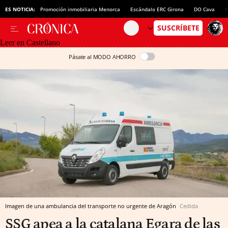
ES NOTICIA:
Promoción inmobiliaria Menorca
Escándalo ERC Girona
DO Cava
N
Leer en Castellano
Pásate al MODO AHORRO
Imagen de una ambulancia del transporte no urgente de Aragón
Cedida
SSG apea a la catalana Egara de las