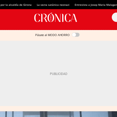
 por la alcaldía de Girona
La secta satánica neonazi
Entrevista a Josep Maria Malagar
Pásate al MODO AHORRO