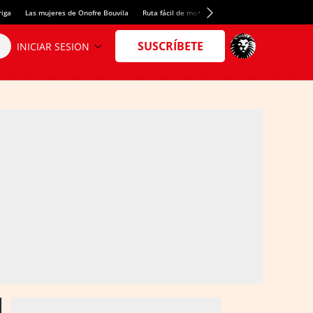
riga
Las mujeres de Onofre Bouvila
Ruta fácil de montaña
Nuevo tresmil de los Pir