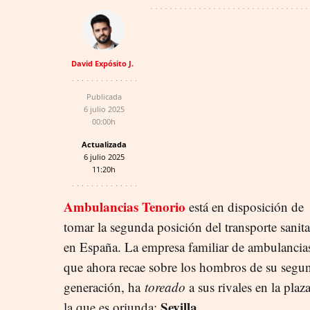
David Expósito J.
Publicada
6 julio 2025
00:00h
Actualizada
6 julio 2025
11:20h
Ambulancias Tenorio
está en disposición de
tomar la segunda posición del transporte sanita
en España. La empresa familiar de ambulancia
que ahora recae sobre los hombros de su segu
generación, ha
toreado
a sus rivales en la plaz
Sevilla.
la que es oriunda: