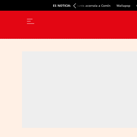
ES NOTICIA:
Junts acorrala a Comín
Wallapop