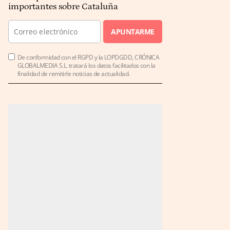
importantes sobre Cataluña
APUNTARME
De conformidad con el RGPD y la LOPDGDD, CRÓNICA
GLOBALMEDIA S.L. tratará los datos facilitados con la
finalidad de remitirle noticias de actualidad.