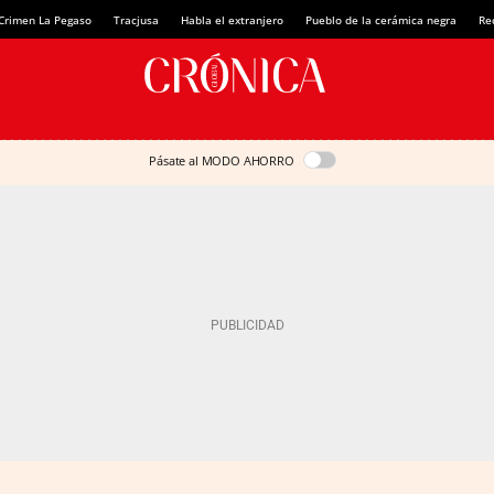
Crimen La Pegaso
Tracjusa
Habla el extranjero
Pueblo de la cerámica negra
Re
Pásate al MODO AHORRO