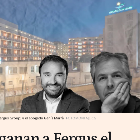
(Fergus Group) y el abogado Genís Marfà
FOTOMONTAJE CG
ganan a Fergus el