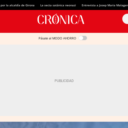
 por la alcaldía de Girona
La secta satánica neonazi
Entrevista a Josep Maria Malagar
Pásate al MODO AHORRO