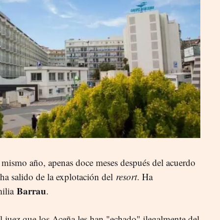
e mismo año, apenas doce meses después del acuerdo
ha salido de la explotación del
resort
. Ha
Barrau
milia
.
l juez que los Aceña les han "echado" ilegalmente del