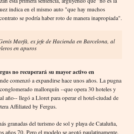
zan esta primera sentencia, arguyendo que "no es la
l juez indica en el mismo auto "que hay muchos
 contrato se podría haber roto de manera inapropiada".
Genís Marfà, ex jefe de Hacienda en Barcelona, al
eleros en apuros
gus no recuperará su mayor activo en
onde comenzó a expandirse hace unos años. La pugna
 conglomerado mallorquín --que opera 30 hoteles y
al año-- llegó a Lloret para operar el hotel-ciudad de
tera Affiliated by Fergus.
más granadas del turismo de sol y playa de Cataluña,
los años 70. Pero el modelo se agotó paulatinamente,