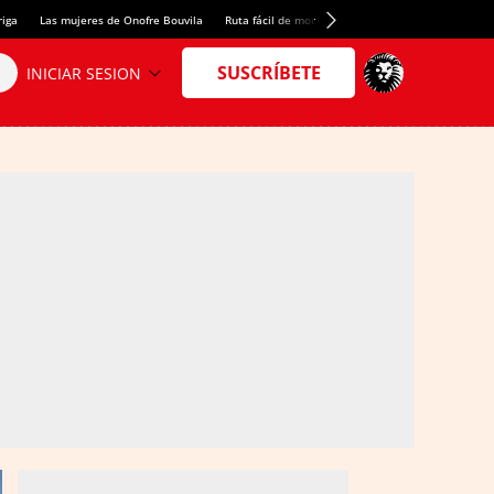
riga
Las mujeres de Onofre Bouvila
Ruta fácil de montaña
Nuevo tresmil de los Pir