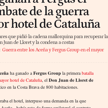
bate de la guerra
or hotel de Cataluña
lares que pidió la cadena mallorquina para recuperar la
n Juan de Lloret y la condena a costas
:
Guerra entre los Aceña y Fergus Group en el mayor
ceña
Fergus Group
ha ganado a
la primera
batalla
Don Juan de Lloret de
mayor hotel de Cataluña
, el
ico en la Costa Brava de 800 habitaciones.
eraba el hotel, interpuso una demanda en la que
 Aceña-- había roto de forma unilateral el contrato