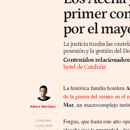
primer com
por el may
La justicia tumba las caute
posesión y la gestión del Do
Contenidos relacionados
hotel de Cataluña
A
La histórica familia hotelera
de la guerra del verano en el 
Mar
, un macrocomplejo turíst
Albert Martínez
Fergus, que hasta este año op
Publicada
3 julio 2025
alegaba que la propiedad --los