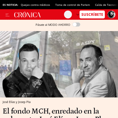
ES NOTICIA:
Quejas contra médicos
Toma de control de Parlem
Caída de Tecnotr
Pásate al MODO AHORRO
José Elías y Josep Pla
El fondo MCH, enredado en la