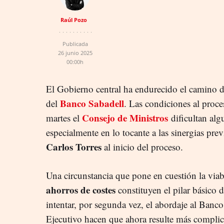
Raúl Pozo
Publicada
26 junio 2025
00:00h
El Gobierno central ha endurecido el camino 
Banco Sabadell
del
. Las condiciones al proc
Consejo de Ministros
martes el
dificultan alg
especialmente en lo tocante a las sinergias prev
Carlos Torres
al inicio del proceso.
Una circunstancia que pone en cuestión la viab
ahorros de costes
constituyen el pilar básico 
intentar, por segunda vez, el abordaje al Banco
Ejecutivo hacen que ahora resulte más complic