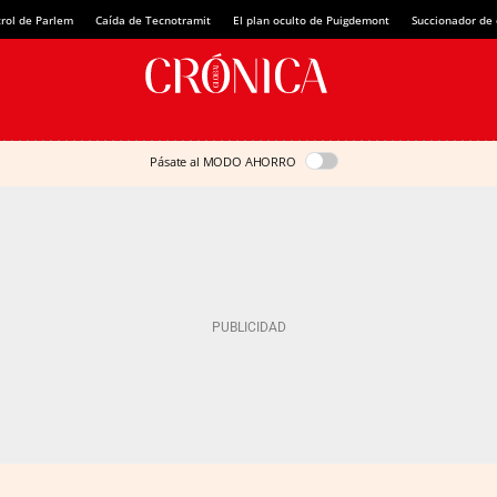
rol de Parlem
Caída de Tecnotramit
El plan oculto de Puigdemont
Succionador de c
Pásate al MODO AHORRO