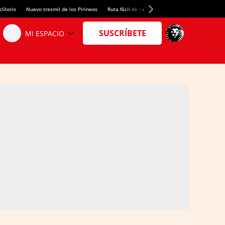
lítoris
Nuevo tresmil de los Pirineos
Ruta fácil de montaña
El arroz más meloso