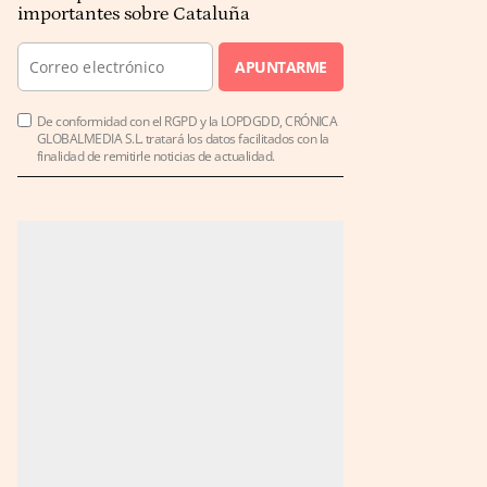
importantes sobre Cataluña
APUNTARME
De conformidad con el RGPD y la LOPDGDD, CRÓNICA
GLOBALMEDIA S.L. tratará los datos facilitados con la
finalidad de remitirle noticias de actualidad.