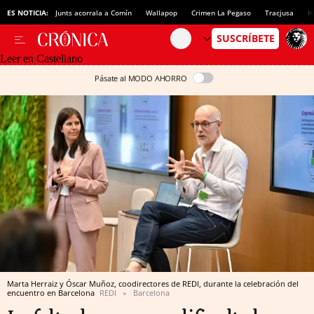
ES NOTICIA:
Junts acorrala a Comín
Wallapop
Crimen La Pegaso
Tracjusa
H
Leer en Castellano
Pásate al MODO AHORRO
Marta Herraiz y Óscar Muñoz, coodirectores de REDI, durante la celebración del
encuentro en Barcelona
REDI
Barcelona