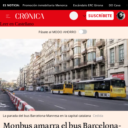
ES NOTICIA:
Promoción inmobiliaria Menorca
Escándalo ERC Girona
DO Cava
N
Leer en Castellano
Pásate al MODO AHORRO
La parada del bus Barcelona-Manresa en la capital catalana
Cedida
Monbus amarra el bus Barcelona-