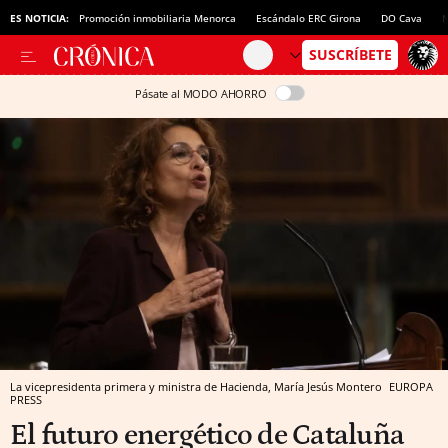
ES NOTICIA:
Promoción inmobiliaria Menorca
Escándalo ERC Girona
DO Cava
N
Pásate al MODO AHORRO
La vicepresidenta primera y ministra de Hacienda, María Jesús Montero
EUROPA
PRESS
El futuro energético de Cataluña