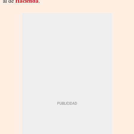
Hacienda
al de
.