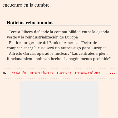
encuentro en la cumbre.
Noticias relacionadas
Teresa Ribera defiende la compatibilidad entre la agenda
verde y la reindustrialización de Europa
El director gerente del Bank of America: "Dejar de
comprar energía rusa será un autocastigo para Europa"
Alfredo García, operador nuclear: “Las centrales a pleno
funcionamiento habrían hecho el apagón menos probable”
CATALUÑA
PEDRO SÁNCHEZ
HACIENDA
ENERGÍA ATÓMICA
GOBIERNO
FISCALIDAD
ENERGÍA
ENDESA
MINISTERIO DE HACIENDA Y FUNCIÓN PÚBLICA
IBERDROLA
GENERALITAT VALENCIANA
NATURGY
APAGÓN