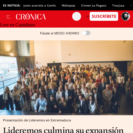
ES NOTICIA:
Junts acorrala a Comín
Wallapop
Crimen La Pegaso
Tracjusa
H
Leer en Castellano
Pásate al MODO AHORRO
Presentación de Lideremos en Extremadura
Lideremos culmina su expansión