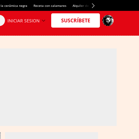
 la cerámica negra
Receta con calamares
Alquiler de habitaciones en España
Créd