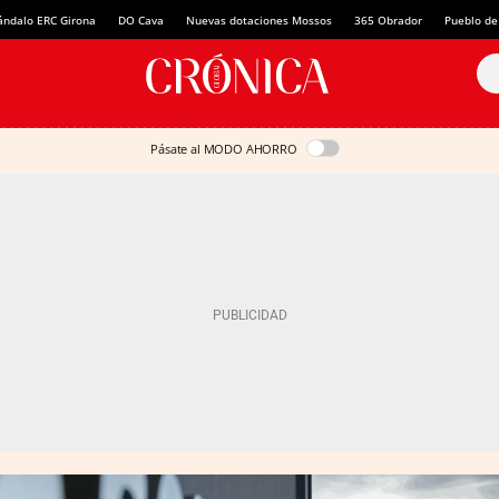
ándalo ERC Girona
DO Cava
Nuevas dotaciones Mossos
365 Obrador
Pueblo de
Pásate al MODO AHORRO