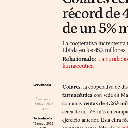
récord de 
de un 5% 
La cooperativa incrementa u
Ebitda en los 45,2 millones
Relacionado:
La Fundación
farmacéutica
Servimedia
Cofares
, la cooperativa de di
farmacéutica
con sede en Mad
Publicada
ventas de 4.263 mil
con unas
13 mayo 2025
10:47h
cerca de un 5% más en compa
Actualizada
ejercicio anterior. Esta cifra ré
13 mayo 2025
compañía como líder de la
ind