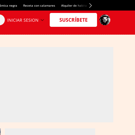
rámica negra
Receta con calamares
Alquiler de habitaciones en España
Crédito del