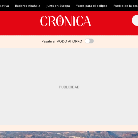
lativa
Radares Altafulla
Junts en Europa
Yates para el eclipse
Pueblo de la ce
Pásate al MODO AHORRO