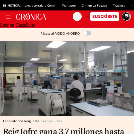
ES NOTICIA:
Junts acorrala a Comín
Wallapop
Crimen La Pegaso
Tracjusa
H
Leer en Castellano
Pásate al MODO AHORRO
Laboratorios Reig Jofre
Europa Press
Reig Jofre gana 3,7 millones hasta