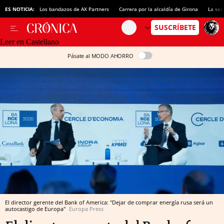
ES NOTICIA:
Los bandazos de AX Partners
Carrera por la alcaldía de Girona
La sec
Leer en Castellano
Pásate al MODO AHORRO
El director gerente del Bank of America: "Dejar de comprar energía rusa será un
autocastigo de Europa"
Europa Press