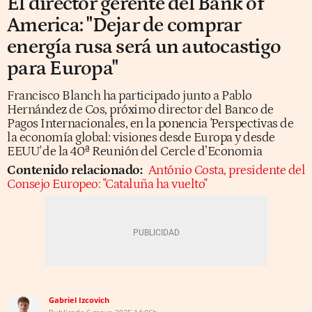
El director gerente del Bank of
America: "Dejar de comprar
energía rusa será un autocastigo
para Europa"
Francisco Blanch ha participado junto a Pablo
Hernández de Cos, próximo director del Banco de
Pagos Internacionales, en la ponencia
'
Perspectivas de
la economía global: visiones desde Europa y desde
EEUU
'
de la 40ª Reunión del Cercle d’Economia
Contenido relacionado:
António Costa, presidente del
Consejo Europeo: "Cataluña ha vuelto"
Gabriel Izcovich