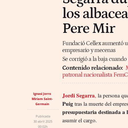
los albacea
Pere Mir
Fundació Cellex aumentó un 
empresario y mecenas
Se corrigió a la baja cuando 
Contenido relacionado:
M
patronal nacionalista FemC
Ignasi Jorro
Jordi Segarra
,
la persona que
Miriam Saint-
Puig
tras la muerte del empre
Germain
presupuestaria destinada a l
Publicada
asumir el cargo.
30 abril 2025
00:02h