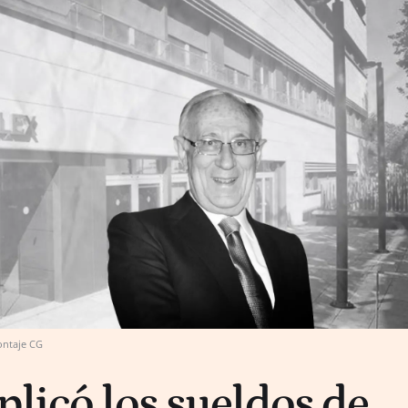
ntaje CG
plicó los sueldos de