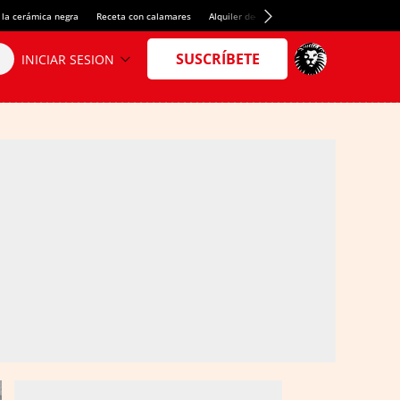
 la cerámica negra
Receta con calamares
Alquiler de habitaciones en España
Créd