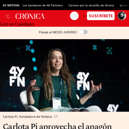
ES NOTICIA:
Los bandazos de AX Partners
Carrera por la alcaldía de Girona
La sec
Leer en Castellano
Pásate al MODO AHORRO
Carlota Pi, fundadora de Holaluz
EP
Carlota Pi aprovecha el apagón