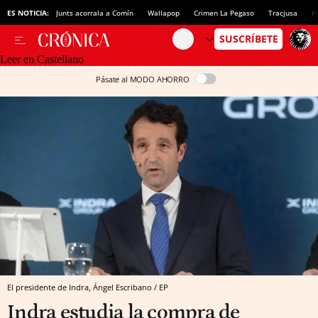
ES NOTICIA:
Junts acorrala a Comín
Wallapop
Crimen La Pegaso
Tracjusa
H
Leer en Castellano
Pásate al MODO AHORRO
El presidente de Indra, Ángel Escribano / EP
Indra estudia la compra de