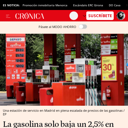
ES NOTICIA:
Promoción inmobiliaria Menorca
Escándalo ERC Girona
DO Cava
N
Pásate al MODO AHORRO
Una estación de servicio en Madrid en plena escalada de precios de las gasolinas /
EP
La gasolina solo baja un 2,5% en