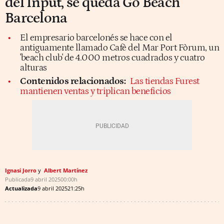
del Input, se queda Go Beach
Barcelona
El empresario barcelonés se hace con el
antiguamente llamado Cafè del Mar Port Fòrum, un
'beach club' de 4.000 metros cuadrados y cuatro
alturas
Contenidos relacionados:
Las tiendas Furest
mantienen ventas y triplican beneficios
Ignasi Jorro
Albert Martínez
Publicada
9 abril 2025
00:00h
Actualizada
9 abril 2025
21:25h