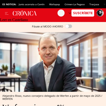
ES NOTICIA:
Junts acorrala a Comín
Wallapop
Crimen La Pegaso
Tracjusa
H
Leer en Castellano
Pásate al MODO AHORRO
Alejandro Risso, nuevo consejero delegado de Werfen a partir de mayo de 2025 /
WERFEN