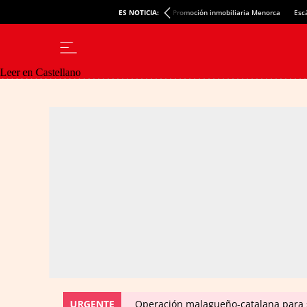
ES NOTICIA:
Promoción inmobiliaria Menorca
Esc
Leer en Castellano
URGENTE
Operación malagueño-catalana para 