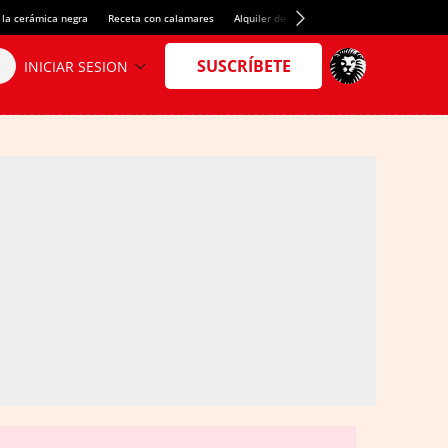
 la cerámica negra
Receta con calamares
Alquiler de habitaciones en España
Créd