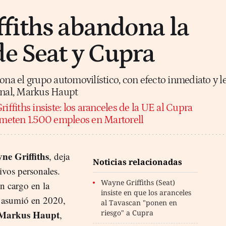
fiths abandona la
de Seat y Cupra
ona el grupo automovilístico, con efecto inmediato y l
ional, Markus Haupt
riffiths insiste: los aranceles de la UE al Cupra
meten 1.500 empleos en Martorell
ne Griffiths
, deja
Noticias relacionadas
ivos personales.
Wayne Griffiths (Seat)
un cargo en la
insiste en que los aranceles
 asumió en 2020,
al Tavascan "ponen en
Markus Haupt
riesgo" a Cupra
,