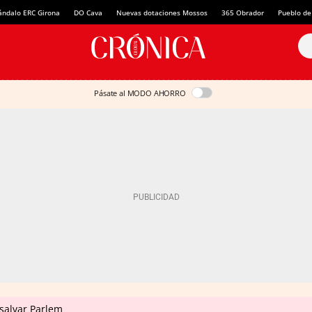
ándalo ERC Girona
DO Cava
Nuevas dotaciones Mossos
365 Obrador
Pueblo de
Pásate al MODO AHORRO
salvar Parlem