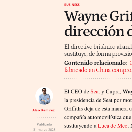
BUSINESS
Wayne Grif
dirección 
El directivo británico aband
sustituye, de forma provis
Contenido relacionado:
G
fabricado en China compro
Way
El CEO de
Seat
y Cupra,
la presidencia de Seat por mot
Griffiths deja de esta manera 
Aleix Ramírez
compañía automovilística que
sustituyendo a
Luca de Meo
.
Publicada
31 marzo 2025