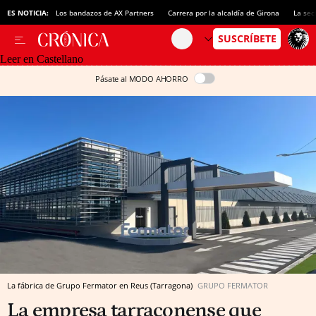
ES NOTICIA:
Los bandazos de AX Partners
Carrera por la alcaldía de Girona
La sec
Leer en Castellano
Pásate al MODO AHORRO
La fábrica de Grupo Fermator en Reus (Tarragona)
GRUPO FERMATOR
La empresa tarraconense que